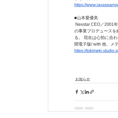
https://www.javasparro
■
山本愛優美
 Nexstar CEO／2001年2月23日生まれ21歳、慶應義塾大学環境情報学部4年。高校2年次に開業、複数
の事業プロデュースを
る。 現在は心拍に合わせて光
聞電子版/ with 他
https://tokimeki.studio.si
お知らせ