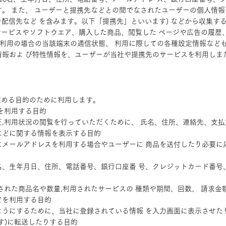
す。 また、 ユーザーと提携先などとの間でなされたユーザーの個人情報
広告配信先など を含みます。以下「提携先」といいます) などから収集す
サービスやソフトウエア、購入した商品、閲覧した ページや広告の履歴
ご利用の場合の当該端末の通信状態、 利用に際しての各種設定情報なども含
情報およ び特性情報を、ユーザーが当社や提携先のサービスを利用しま
定める目的のために利用します。
報を利用する目的
正,利用状況の閲覧を行っていただくために、 氏名、住所、連絡先、支
などに関する情報を表示する目的
めにメールアドレスを利用する場合やユーザーに 商品を送付したり必要に
氏名、生年月日、住所、電話番号、銀行口座番 号、クレジットカード番号
入された商品名や数量,利用されたサービスの 種類や期間、回数、 請求
どを利用する目的
るようにするために、当社に登録されている情報 を入力画面に表示させた
す)に転送したりする目的