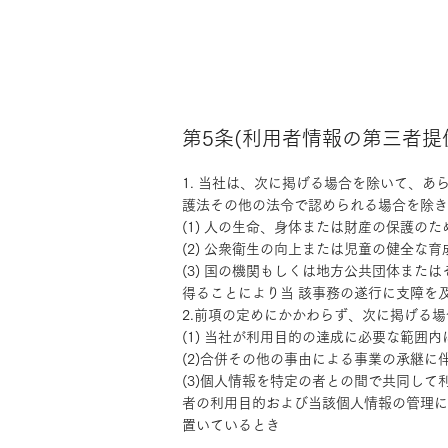
第5条(利用者情報の第三者提
1. 当社は、次に掲げる場合を除いて、
護法その他の法令で認められる場合を除き
(1) 人の生命、身体または財産の保護の
(2) 公衆衛生の向上または児童の健全
(3) 国の機関もしくは地方公共団体ま
得ることにより当 該事務の遂行に支障を
2.前項の定めにかかわらず、次に掲げる
(1) 当社が利用目的の達成に必要な範囲
(2)合併その他の事由による事業の承継
(3)個人情報を特定の者との間で共同し
者の利用目的および当該個人情報の管理に
置いているとき