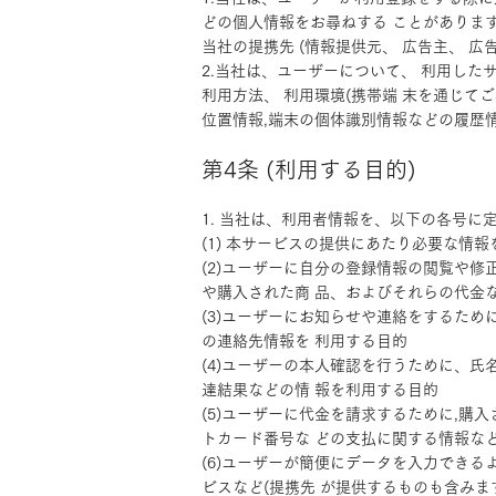
どの個人情報をお尋ねする ことがありま
当社の提携先 (情報提供元、 広告主、 
2.当社は、ユーザーについて、 利用した
利用方法、 利用環境(携帯端 末を通じて
位置情報,端末の個体識別情報などの履歴
第4条 (利用する目的)
1. 当社は、利用者情報を、以下の各号に
(1) 本サービスの提供にあたり必要な情
(2)ユーザーに自分の登録情報の閲覧や修
や購入された商 品、およびそれらの代金
(3)ユーザーにお知らせや連絡をするた
の連絡先情報を 利用する目的
(4)ユーザーの本人確認を行うために、
達結果などの情 報を利用する目的
(5)ユーザーに代金を請求するために,購
トカード番号な どの支払に関する情報な
(6)ユーザーが簡便にデータを入力でき
ビスなど(提携先 が提供するものも含みま