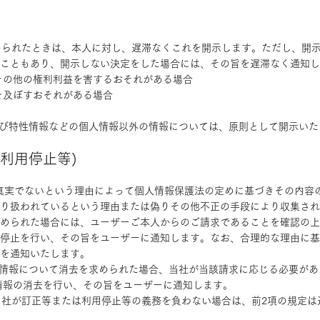
求められたときは、本人に対し、遅滞なくこれを開示します。ただし、開
こともあり、開示しない決定をした場合には、その旨を遅滞なく通知し
産その他の権利利益を害するおそれがある場合
を及ぼすおそれがある場合
よび特性情報などの個人情報以外の情報については、原則として開示いた
び利用停止等)
報が真実でないという理由によって個人情報保護法の定めに基づきその内容
り扱われているという理由または偽りその他不正の手段により収集され
められた場合には、ユーザーご本人からのご請求であることを確認の上
停止を行い、その旨をユーザーに通知します。なお、合理的な理由に基
を通知いたします。
人情報について消去を求められた場合、当社が当該請求に応じる必要が
情報の消去を行い、その旨をユーザーに通知します。
、当社が訂正等または利用停止等の義務を負わない場合は、前2項の規定